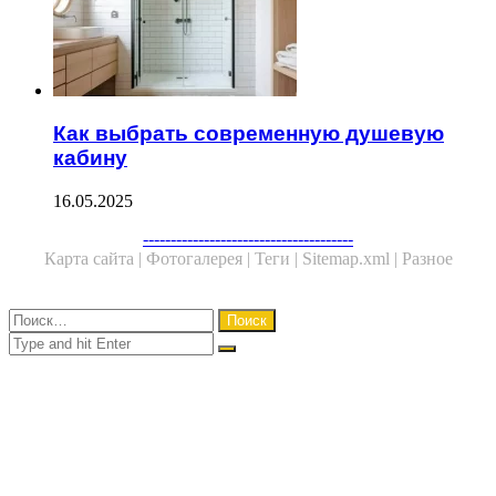
Как выбрать современную душевую
кабину
16.05.2025
Facebook
Twitter
WhatsApp
Telegram
--------------------------------------
Карта сайта |
Фотогалерея |
Теги |
Sitemap.xml |
Разное
Close
Найти:
Close
Search
for