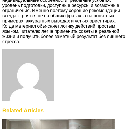
индивидуальные особенности, реальные условия,
уровень подготовки, доступные ресурсы и возможные
ограничения. Именно поэтому хорошие рекомендации
всегда строятся не на общих фразах, а на понятных
примерах, аккуратных выводах и четких ориентирах.
Когда материал объясняет логику действий простым
языком, читателю легче применить советы в реальной
жизни и получить более заметный результат без лишнего
стресса.
Facebook
Twitter
LinkedIn
Tumblr
Pinterest
Reddit
VKontakte
Odnoklassniki
Skype
WhatsApp
Telegram
Viber
Share
Print
via
Email
Related Articles